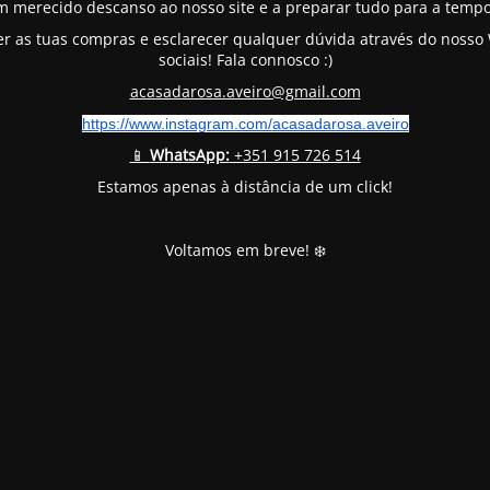
m merecido descanso ao nosso site e a preparar tudo para a tempo
er as tuas compras e esclarecer qualquer dúvida através do noss
sociais! Fala connosco :)
acasadarosa.aveiro@gmail.com
https://www.instagram.com/
acasadarosa.aveiro
📱
WhatsApp:
+351 915 726 514
Estamos apenas à distância de um click!
Voltamos em breve! ❄️