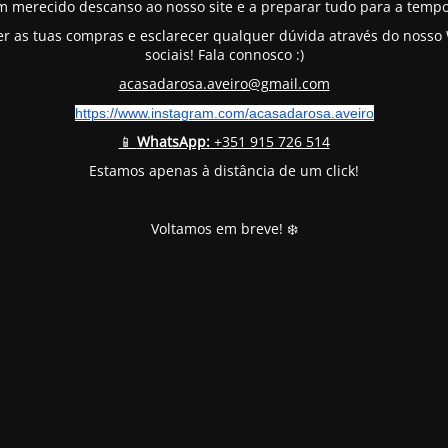
m merecido descanso ao nosso site e a preparar tudo para a tempo
er as tuas compras e esclarecer qualquer dúvida através do noss
sociais! Fala connosco :)
acasadarosa.aveiro@gmail.com
https://www.instagram.com/
acasadarosa.aveiro
📱
WhatsApp:
+351 915 726 514
Estamos apenas à distância de um click!
Voltamos em breve! ❄️