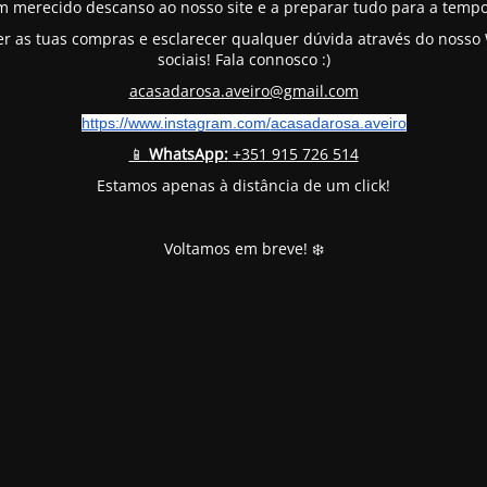
m merecido descanso ao nosso site e a preparar tudo para a tempo
er as tuas compras e esclarecer qualquer dúvida através do noss
sociais! Fala connosco :)
acasadarosa.aveiro@gmail.com
https://www.instagram.com/
acasadarosa.aveiro
📱
WhatsApp:
+351 915 726 514
Estamos apenas à distância de um click!
Voltamos em breve! ❄️