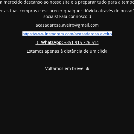
m merecido descanso ao nosso site e a preparar tudo para a tempo
er as tuas compras e esclarecer qualquer dúvida através do noss
sociais! Fala connosco :)
acasadarosa.aveiro@gmail.com
https://www.instagram.com/
acasadarosa.aveiro
📱
WhatsApp:
+351 915 726 514
Estamos apenas à distância de um click!
Voltamos em breve! ❄️