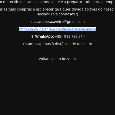
m merecido descanso ao nosso site e a preparar tudo para a tempo
er as tuas compras e esclarecer qualquer dúvida através do noss
sociais! Fala connosco :)
acasadarosa.aveiro@gmail.com
https://www.instagram.com/
acasadarosa.aveiro
📱
WhatsApp:
+351 915 726 514
Estamos apenas à distância de um click!
Voltamos em breve! ❄️