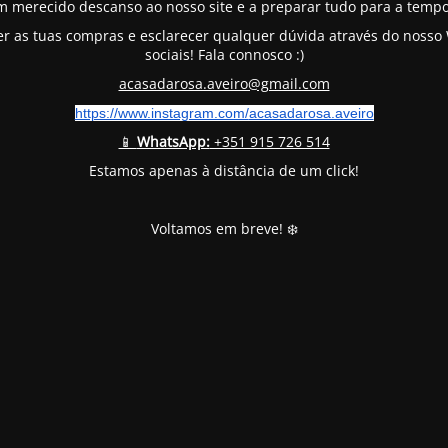
m merecido descanso ao nosso site e a preparar tudo para a tempo
er as tuas compras e esclarecer qualquer dúvida através do noss
sociais! Fala connosco :)
acasadarosa.aveiro@gmail.com
https://www.instagram.com/
acasadarosa.aveiro
📱
WhatsApp:
+351 915 726 514
Estamos apenas à distância de um click!
Voltamos em breve! ❄️