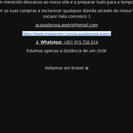
m merecido descanso ao nosso site e a preparar tudo para a tempo
er as tuas compras e esclarecer qualquer dúvida através do noss
sociais! Fala connosco :)
acasadarosa.aveiro@gmail.com
https://www.instagram.com/
acasadarosa.aveiro
📱
WhatsApp:
+351 915 726 514
Estamos apenas à distância de um click!
Voltamos em breve! ❄️